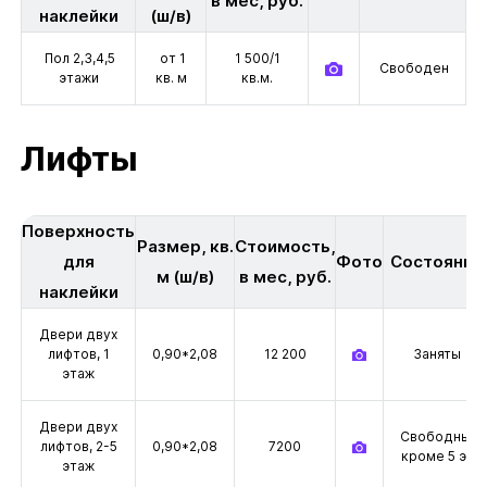
в мес, руб.
наклейки
(ш/в)
Пол 2,3,4,5
от 1
1 500/1
Свободен
этажи
кв. м
кв.м.
Лифты
Поверхность
Размер, кв.
Стоимость,
для
Фото
Состояние
м (ш/в)
в мес, руб.
наклейки
Двери двух
лифтов, 1
0,90*2,08
12 200
Заняты
этаж
Двери двух
Свободны,
лифтов, 2-5
0,90*2,08
7200
кроме 5 эт
этаж