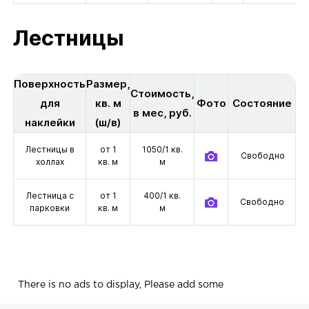
Лестницы
Поверхность
Размер,
Стоимость,
для
кв. м
Фото
Состояние
в мес, руб.
наклейки
(ш/в)
Лестницы в
от 1
1050/1 кв.
Свободно
холлах
кв. м
м
Лестница с
от 1
400/1 кв.
Свободно
парковки
кв. м
м
There is no ads to display, Please add some